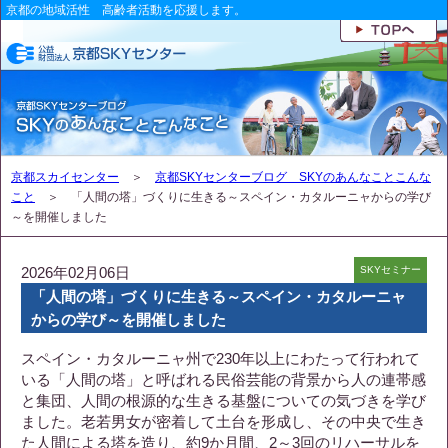
京都の地域活性 高齢者活動を応援します。
京都スカイセンター
＞
京都SKYセンターブログ SKYのあんなことこんな
こと
＞ 「人間の塔」づくりに生きる～スペイン・カタルーニャからの学び
～を開催しました
2026年02月06日
SKYセミナー
「人間の塔」づくりに生きる～スペイン・カタルーニャ
からの学び～を開催しました
スペイン・カタルーニャ州で230年以上にわたって行われて
いる「人間の塔」と呼ばれる民俗芸能の背景から人の連帯感
と集団、人間の根源的な生きる基盤についての気づきを学び
ました。老若男女が密着して土台を形成し、その中央で生き
た人間による塔を造り、約9か月間、2～3回のリハーサルを