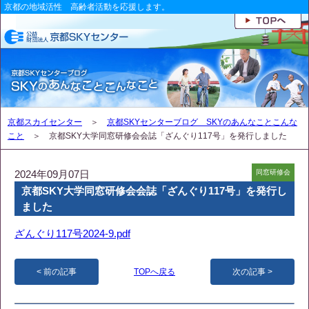
京都の地域活性 高齢者活動を応援します。
京都スカイセンター
＞
京都SKYセンターブログ SKYのあんなことこんな
こと
＞ 京都SKY大学同窓研修会会誌「ざんぐり117号」を発行しました
2024年09月07日
同窓研修会
京都SKY大学同窓研修会会誌「ざんぐり117号」を発行し
ました
ざんぐり117号2024-9.pdf
前の記事
TOPへ戻る
次の記事