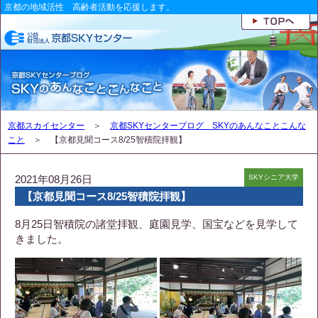
京都の地域活性 高齢者活動を応援します。
京都スカイセンター
＞
京都SKYセンターブログ SKYのあんなことこんな
こと
＞ 【京都見聞コース8/25智積院拝観】
2021年08月26日
SKYシニア大学
【京都見聞コース8/25智積院拝観】
8月25日智積院の諸堂拝観、庭園見学、国宝などを見学して
きました。