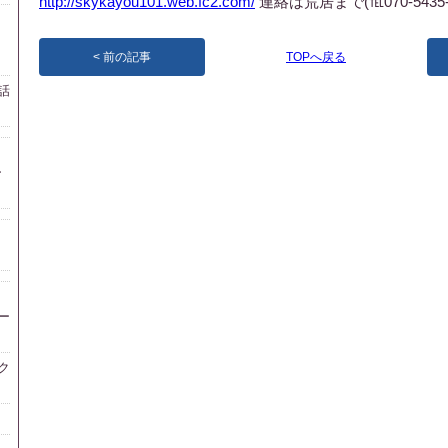
http://skykayou101.web.fc2.com/
連絡は荒居まで(℡070-5435-2
ラ
前の記事
TOPへ戻る
話
ー
ー
ク