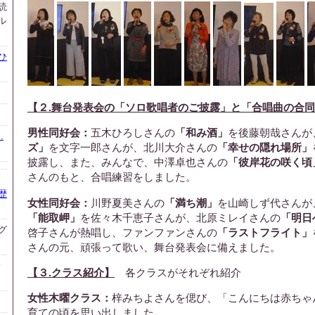
読
ル
ひ
【２.舞台発表会の「ソロ歌唱者のご披露」と「合唱曲の合
男性同好会：
五木ひろしさんの
「和み酒」
を後藤朝哉さんが
.
ズ」
を文字一郎さんが、北川大介さんの
「幸せの隠れ場所」
披露し、また、みんなで、中澤卓也さんの
「彼岸花の咲く頃
さんのもと、合唱練習をしました。
歴
女性同好会：
川野夏美さんの
「満ち潮」
を山崎しず代さんが
「能取岬」
を佐々木千恵子さんが、北原ミレイさんの
「明日
グ
啓子さんが熱唱し、ファンファンさんの
「ラストフライト」
さんの元、頑張って歌い、舞台発表会に備えました。
会
【３.クラス紹介】
各クラスがそれぞれ紹介
女性木曜クラス：
梓みちよさんを偲び、「こんにちは赤ちゃ
育ての頃を思い出しました。