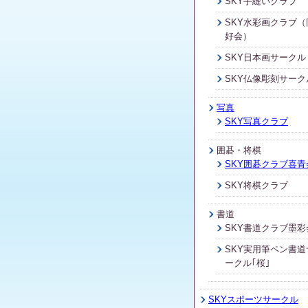
SKY手縫いクラブ
SKY水彩画クラブ（
好会）
SKY日本画サークル
SKY仏像彫刻サーク
写真
SKY写真クラブ
囲碁・将棋
SKY囲碁クラブ喜青
SKY将棋クラブ
書道
SKY書道クラブ墨彩
SKY実用筆ペン書道
ークル｢桜｣
SKYスポーツサークル