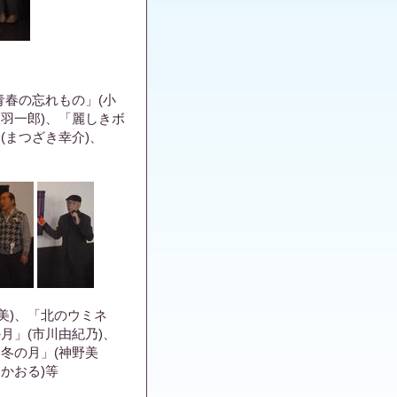
青春の忘れもの」(小
鳥羽一郎)、「麗しきボ
(まつざき幸介)、
美)、「北のウミネ
月」(市川由紀乃)、
「冬の月」(神野美
かおる)等