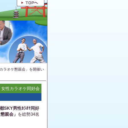
カラオケ懇親会」を開催い
・女性カラオケ同好会
都SKY男性ｶﾗｵｹ同好
ｹ懇親会」
を総勢34名