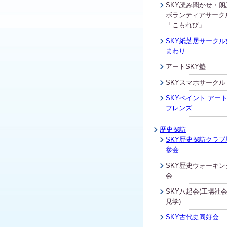
SKY読み聞かせ・朗
ボランティアサーク
「こもれび」
SKY紙芝居サークル
まわり
アートSKY塾
SKYスマホサークル
SKYペイント.アート
フレンズ
歴史探訪
SKY歴史探訪クラブ
参会
SKY歴史ウォーキン
会
SKY八起会(工場社
見学)
SKY古代史同好会