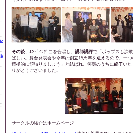
や
その後
、ｴﾝﾃﾞｨﾝｸﾞ曲を合唱し、
講師講評
で「ポップスも演歌
強
ばしい。舞台発表会や今年は創立15周年を迎えるので、一
積極的に頑張りましょう」と結ばれ、笑顔のうちに
終了
いた
りがとうございました。
サークルの紹介はホームページ