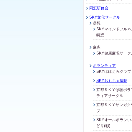
同窓研修会
SKY文化サークル
瞑想
SKYマインドフルネ
瞑想
麻雀
SKY健康麻雀サーク
ボランティア
SKYほほえみクラブ
SKYおもちゃ病院
京都ＳＫＹ傾聴ボラ
ティアサークル
京都ＳＫＹサンガク
ブ
SKYオールボランい
どり(彩)