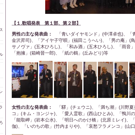
【１.歌唱発表 第１部、第２部】
ス
男性の主な発表曲：
「青いダイヤモンド」(中澤卓也)、「
金沢昇司)、「アイヤ子守唄」(福田こうへい)、「男の庵」(
サノヴァ」(五木ひろし)、「和み酒」(五木ひろし)、「雨音」
「抱擁」(箱崎晉一郎)、「紙の鶴」(丘みどり)等
ル
ン
女性の主な発表曲：
「驛」(チェウニ)、「満ち潮」(川野夏
ラ
コ」(キム・ヨンジャ)、「愛人霊歌」(西山ひとみ)、「鴨川の
「能取岬」(岩本公水)、「明日へのかけ橋」(北原ミレイ)、
ろ
伽)、「いのちの歌」(竹内まりや)、「哀愁フラメンコ」(山口