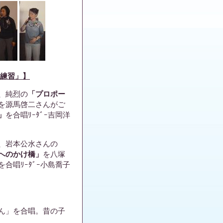
同練習」】
、純烈の
「プロポー
を源馬啓二さんがご
」
を合唱ﾘｰﾀﾞｰ吉岡洋
、岩本公水さんの
へのかけ橋」
を八塚
を合唱ﾘｰﾀﾞｰ小島喬子
ん」を合唱。昔の子