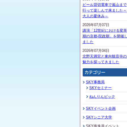
ビール貸切電車で嵐山まで
行って楽しんで来ました～
大人の夏休み～
2026年07月07日
講演「12世紀における変革
期の京都-院政期」を開催
ました
2026年07月04日
北野天満宮と東向観音寺の
魅力を探ってきました
SKY事務局
SKYセミナー
ねんりんピック
SKYイベント企画
SKYシニア大学
SKY推進員イベント