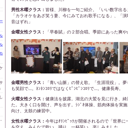
男性木曜クラス：
皆様、川柳を一句ご紹介。「いい数字出る
「カラオケをあざ笑う妻、今にみておれ歌手になる」、「演
ー
音はずれ」
金曜女性クラス：
「早春賦」の２部合唱。季節にあった爽や
ル
ル
カ
ケ
金曜男性クラス：
「青い山脈」の替え歌。「生涯現役」。夢
サ
」
も笑顔で...。ﾈﾝﾈﾝｺﾛﾘではなくﾋﾟﾝﾋﾟﾝｺﾛﾘで...。健康長寿。
し
火曜女性クラス：
健康法を披露。湖北の大鷲を見に行き、綺
た。大きく口を開け、声を出す。ﾗｼﾞｵ体操、筋肉体操を実施、ｵﾘ
向け、太鼓の練習中。
・
女性水曜クラス：
今年はｵﾘﾝﾋﾟｯｸが開催されるので「世界
を交え、みんなで歌い、踊り、一杯笑い、楽しみました。