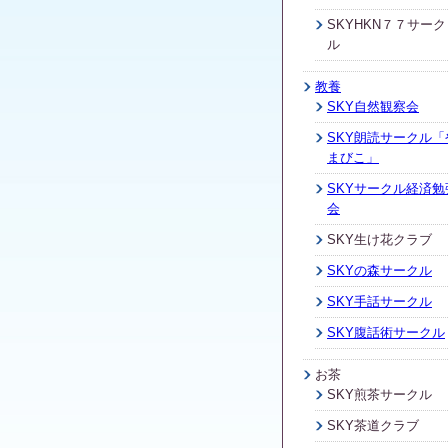
SKYHKN７７サーク
ル
教養
SKY自然観察会
SKY朗読サークル「
まびこ」
SKYサークル経済勉
会
SKY生け花クラブ
SKYの森サークル
SKY手話サークル
SKY腹話術サークル
お茶
SKY煎茶サークル
SKY茶道クラブ