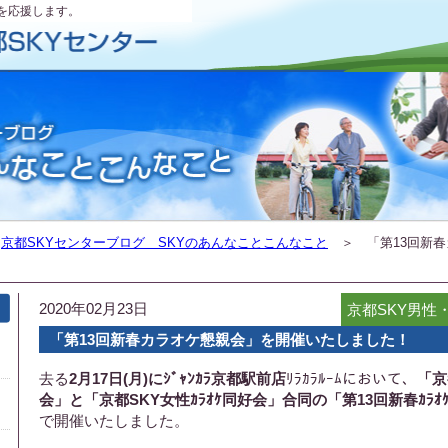
を応援します。
＞
京都SKYセンターブログ SKYのあんなことこんなこと
＞ 「第13回新春
2020年02月23日
京都SKY男性
「第13回新春カラオケ懇親会」を開催いたしました！
去る
2月17日(月)にｼﾞｬﾝｶﾗ京都駅前店
ﾘﾗｶﾗﾙｰﾑにおいて、
「京
会」と「京都SKY女性ｶﾗｵｹ同好会」合同の「第13回新春ｶﾗｵ
で開催いたしました。