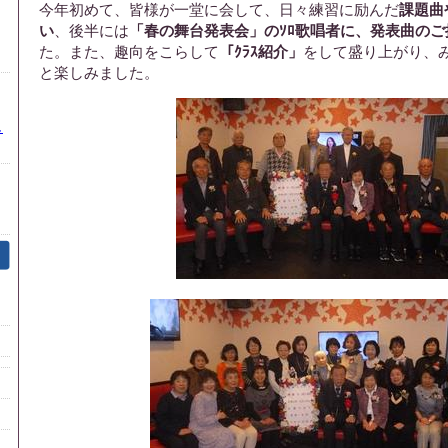
今年初めて、皆様が一堂に会して、日々練習に励んだ
課題曲
い
、後半には
「春の舞台発表会」のｿﾛ歌唱者に、発表曲のご
た。また、趣向をこらして
「ｸﾗｽ紹介」
をして盛り上がり、
と楽しみました。
し