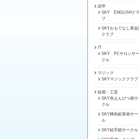
語学
SKY ENGLISHク
ブ
SKYおもてなし英会
クラブ
IT
SKY PCサロンサ
クル
マジック
SKYマジッククラブ
絵画・工芸
SKY色えんぴつ画サ
クル
SKY輝色鉛筆画サー
ル
SKY絵手紙サークル