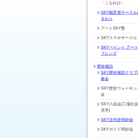
「こもれび」
SKY紙芝居サークル
まわり
アートSKY塾
SKYスマホサークル
SKYペイント.アート
フレンズ
歴史探訪
SKY歴史探訪クラブ
参会
SKY歴史ウォーキン
会
SKY八起会(工場社
見学)
SKY古代史同好会
SKYガイド同好会