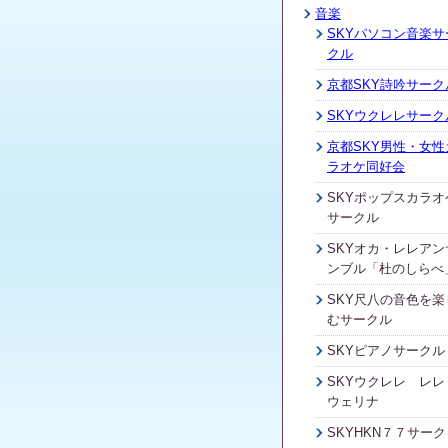
音楽
SKYパソコン音楽サ
クル
京都SKY詩吟サーク
SKYウクレレサーク
京都SKY男性・女性
ラオケ同好会
SKYポップスカラオ
サークル
SKYオカ・レレアン
ンブル「杜のしらべ
SKY尺八の音色を楽
むサークル
SKYピアノサークル
SKYウクレレ レレ
ウェリナ
SKYHKN７７サーク