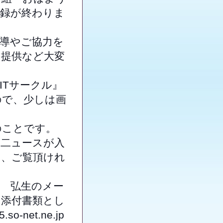
収録が終わりま
導やご協力を
の提供など大変
Tサークル』
ので、少しは画
のことです。
な二ュースが入
り、ご覧頂けれ
 弘生のメー
に添付書類とし
-net.ne.jp