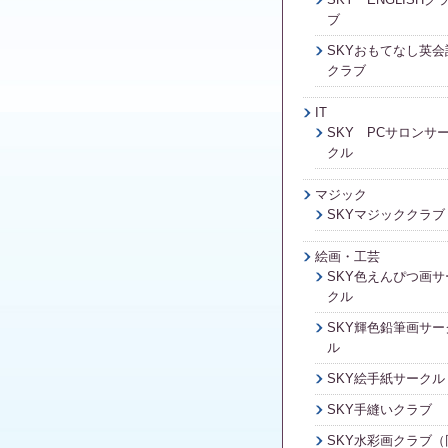
ブ
SKYおもてなし英会
クラブ
IT
SKY PCサロンサ
クル
マジック
SKYマジッククラブ
絵画・工芸
SKY色えんぴつ画サ
クル
SKY輝色鉛筆画サー
ル
SKY絵手紙サークル
SKY手縫いクラブ
SKY水彩画クラブ（