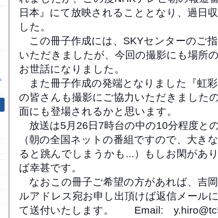
日本』にて放映されることとなり、過日
した。
この冊子作成には、SKYセンターのご指
いただきましたが、今回の撮影にも場所
お世話になりました。
し
また冊子作成の発端となりました『虹彩I
の皆さんも撮影にご協力いただきました
面にも登場されるかと思います。
放送は5月26日7時台の中の10分程度と
（朝の全国ネットの番組ですので、大き
ると跳んでしまうかも...）もしお閑があ
ば幸甚です。
なおこの冊子ご希望の方があれば、吉岡
ルアドレス宛お申し出頂けば返信メール
て送付いたします。 Email: y.hiro@tc5.so