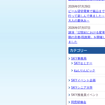
2026年07月29日
ビール貸切電車で嵐山まで
行って楽しんで来ました～
大人の夏休み～
2026年07月07日
講演「12世紀における変革
期の京都-院政期」を開催
ました
SKY事務局
SKYセミナー
ねんりんピック
SKYイベント企画
SKYシニア大学
SKY推進員イベント
同窓研修会