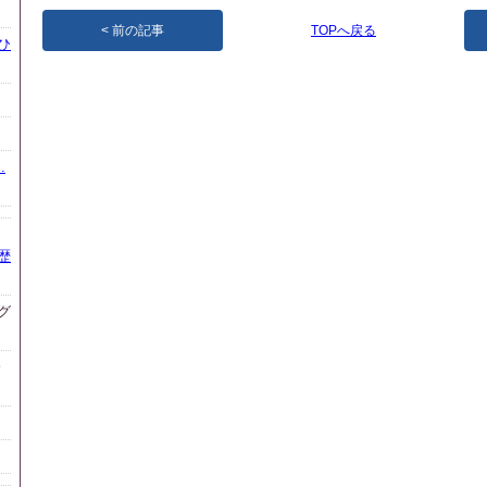
前の記事
TOPへ戻る
ひ
.
歴
グ
会