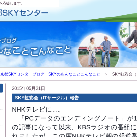
を応援します。
＞
京都SKYセンターブログ SKYのあんなことこんなこと
＞ SKY虹彩会（
2015年05月21日
SKY虹彩会（ITサークル）報告
NHKテレビに...。
「PCデータのエンディングノート」が1
の記事になって以来、KBSラジオの番組
れましたが、この度NHKテレビ朝の報道