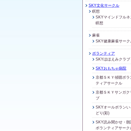
SKY文化サークル
瞑想
SKYマインドフルネ
瞑想
麻雀
SKY健康麻雀サーク
ボランティア
SKYほほえみクラブ
SKYおもちゃ病院
京都ＳＫＹ傾聴ボラ
ティアサークル
京都ＳＫＹサンガク
ブ
SKYオールボランい
どり(彩)
SKY読み聞かせ・朗
ボランティアサーク