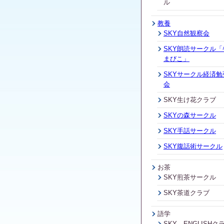
ル
教養
SKY自然観察会
SKY朗読サークル「
まびこ」
SKYサークル経済勉
会
SKY生け花クラブ
SKYの森サークル
SKY手話サークル
SKY腹話術サークル
お茶
SKY煎茶サークル
SKY茶道クラブ
語学
SKY ENGLISHク