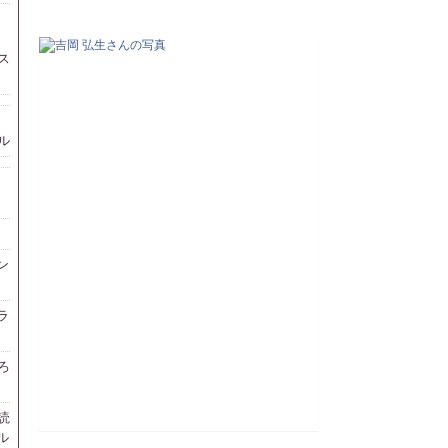
ス
ル
ン
ラ
ろ
読
ル