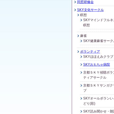
同窓研修会
SKY文化サークル
瞑想
SKYマインドフルネ
瞑想
麻雀
SKY健康麻雀サーク
ボランティア
SKYほほえみクラブ
SKYおもちゃ病院
京都ＳＫＹ傾聴ボラ
ティアサークル
京都ＳＫＹサンガク
ブ
SKYオールボランい
どり(彩)
SKY読み聞かせ・朗