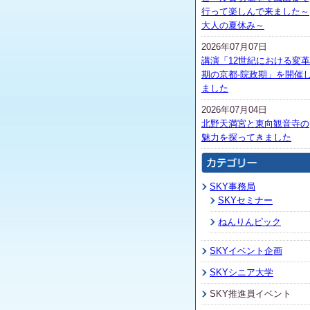
行って楽しんで来ました～
大人の夏休み～
2026年07月07日
講演「12世紀における変革
期の京都-院政期」を開催
ました
2026年07月04日
北野天満宮と東向観音寺の
魅力を探ってきました
SKY事務局
SKYセミナー
ねんりんピック
SKYイベント企画
SKYシニア大学
SKY推進員イベント