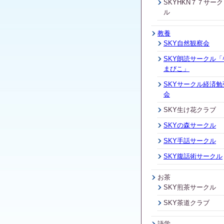
SKYHKN７７サーク
ル
教養
SKY自然観察会
SKY朗読サークル「
まびこ」
SKYサークル経済勉
会
SKY生け花クラブ
SKYの森サークル
SKY手話サークル
SKY腹話術サークル
お茶
SKY煎茶サークル
SKY茶道クラブ
語学