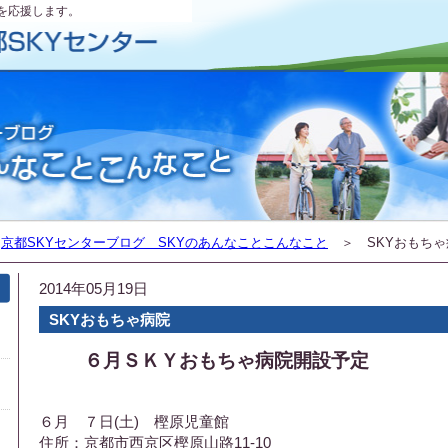
を応援します。
＞
京都SKYセンターブログ SKYのあんなことこんなこと
＞ SKYおもちゃ
2014年05月19日
SKYおもちゃ病院
６月ＳＫＹおもちゃ病院開設
予定
６月 ７日(土) 樫原児童館
住所：京都市西京区樫原山路11-10