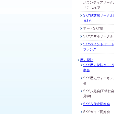
ボランティアサーク
「こもれび」
SKY紙芝居サークル
まわり
アートSKY塾
SKYスマホサークル
SKYペイント.アート
フレンズ
歴史探訪
SKY歴史探訪クラブ
参会
SKY歴史ウォーキン
会
SKY八起会(工場社
見学)
SKY古代史同好会
SKYガイド同好会