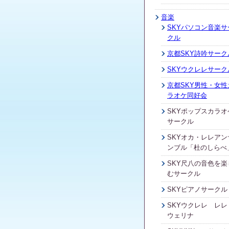
音楽
SKYパソコン音楽サ
クル
京都SKY詩吟サーク
SKYウクレレサーク
京都SKY男性・女性
ラオケ同好会
SKYポップスカラオ
サークル
SKYオカ・レレアン
ンブル「杜のしらべ
SKY尺八の音色を楽
むサークル
SKYピアノサークル
SKYウクレレ レレ
ウェリナ