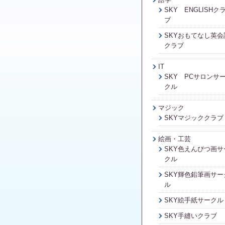
SKY ENGLISHク
ブ
SKYおもてなし英会
クラブ
IT
SKY PCサロンサ
クル
マジック
SKYマジッククラブ
絵画・工芸
SKY色えんぴつ画サ
クル
SKY輝色鉛筆画サー
ル
SKY絵手紙サークル
SKY手縫いクラブ