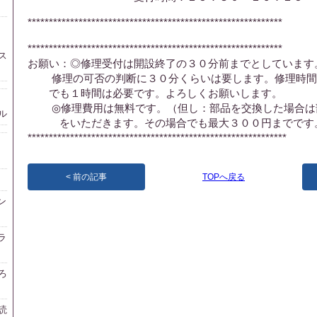
************************************************************
************************************************************
ス
お願い：◎修理受付は開設終了の３０分前までとしています
修理の可否の判断に３０分くらいは要します。修理時間
でも１時間は必要です。よろしくお願いします。
◎修理費用は無料です。（但し：部品を交換した場合は
ル
をいただきます。その場合でも最大３００円までです
*************************************************************
前の記事
TOPへ戻る
ン
ラ
ろ
読