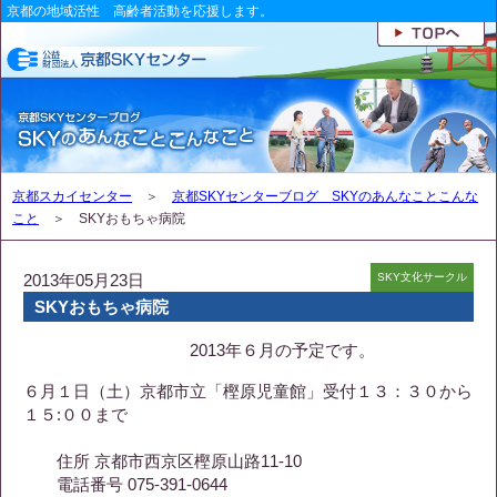
京都の地域活性 高齢者活動を応援します。
京都スカイセンター
＞
京都SKYセンターブログ SKYのあんなことこんな
こと
＞ SKYおもちゃ病院
2013年05月23日
SKY文化サークル
SKYおもちゃ病院
2013年６月の予定です。
６月１日（土）京都市立「樫原児童館」受付１３：３０から
１５:００まで
住所 京都市西京区樫原山路11-10
電話番号 075-391-0644