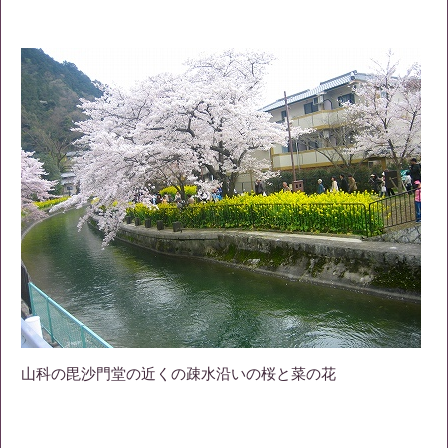
山科の毘沙門堂の近くの疎水沿いの桜と菜の花