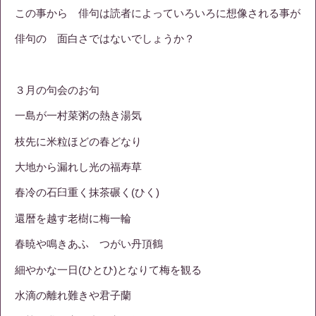
この事から 俳句は読者によっていろいろに想像される事が
俳句の 面白さではないでしょうか？
３月の句会のお句
一島が一村菜粥の熱き湯気
枝先に米粒ほどの春どなり
大地から漏れし光の福寿草
春冷の石臼重く抹茶碾く(ひく)
還暦を越す老樹に梅一輪
春暁や鳴きあふ つがい丹頂鶴
細やかな一日(ひとひ)となりて梅を観る
水滴の離れ難きや君子蘭