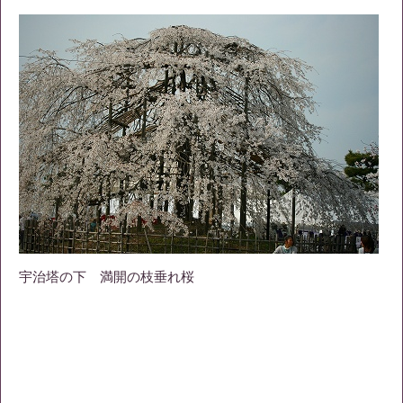
宇治塔の下 満開の枝垂れ桜