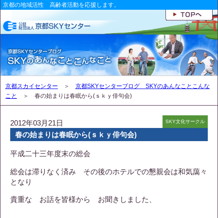
京都の地域活性 高齢者活動を応援します。
京都スカイセンター
＞
京都SKYセンターブログ SKYのあんなことこんな
こと
＞ 春の始まりは春眠から(ｓｋｙ俳句会)
2012年03月21日
SKY文化サークル
春の始まりは春眠から(ｓｋｙ俳句会)
平成二十三年度末の総会
総会は滞りなく済み その後のホテルでの懇親会は和気藹々
となり
貴重な お話を皆様から お聞きしました、