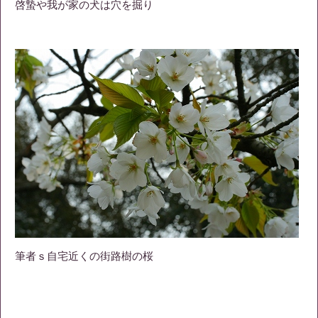
啓蟄や我が家の犬は穴を掘り
筆者ｓ自宅近くの街路樹の桜