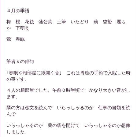
４月の季語
梅 桜 花筏 蒲公英 土筆 いたどり 薊 啓蟄 麗ら
か 下萌え
鶯 春眠
筆者ｓの俳句
｢春眠や相部屋に紙開く音｣ これは胃癌の手術で入院した時
の事です、
４人の相部屋でした、午前０時半頃で かなり大きい音がし
ます、
隣の方は恋文を読んで いらっしゃるのか 仕事の書類を読
んで
いらっしゃるのか 薬の袋を開けて いらっしゃるのか想像
しました、