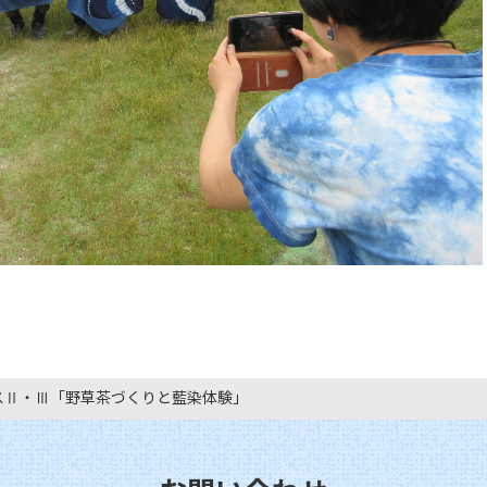
スⅡ・Ⅲ「野草茶づくりと藍染体験」