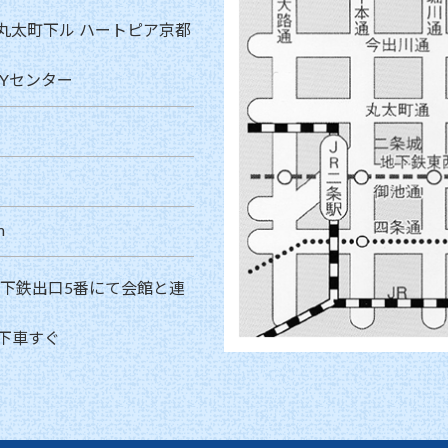
丸太町下ル ハートピア京都
Yセンター
m
地下鉄出口5番にて会館と連
下車すぐ