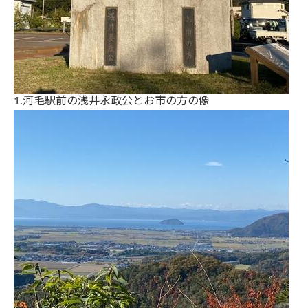
1.河毛駅前の浅井永政公とお市の方の像