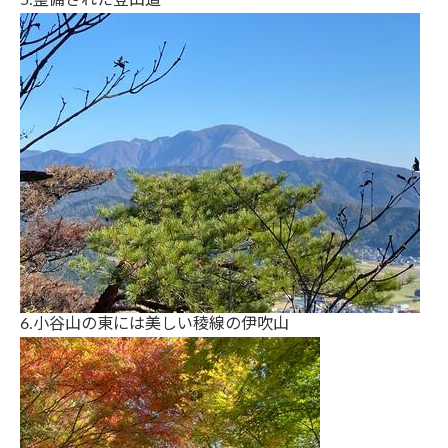
5.整備された登山道
6.小谷山の東には美しい稜線の伊吹山