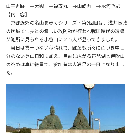
山王丸跡 →大嶽 →福寿丸 →山崎丸 →
JR
河毛駅
【内 容】
京都近郊の名山を歩くシリーズ・第
9
回目は、浅井長政
の居城で信長との激しい攻防戦が行われ戦国時代の遺構
が随所に見られる小谷山に２５人が登ってきました。
当日は雲一つない秋晴れで、紅葉も所々に色づき申し
分のない登山日和に加え、目前に広がる琵琶湖と伊吹山
の眺めは真に絶景で、参加者は大満足の一日となりまし
た。