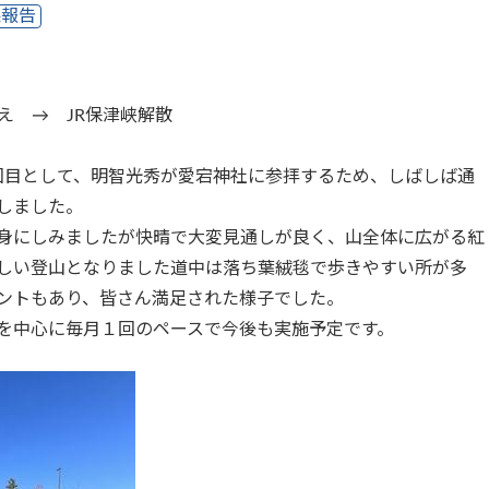
果報告
越え →
JR
保津峡解散
回目として、明智光秀が愛宕神社に参拝するため、しばしば通
しました。
身にしみましたが快晴で大変見通しが良く、山全体に広がる紅
しい登山となりました道中は落ち葉絨毯で歩きやすい所が多
ントもあり、皆さん満足された様子でした。
を中心に毎月１回のペースで今後も実施予定です。