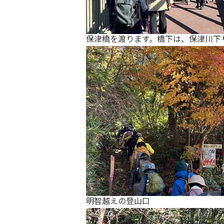
保津橋を渡ります。橋下は、保津川下
明智越えの登山口