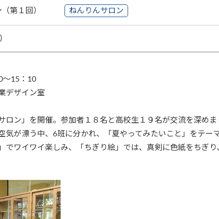
ン（第１回）
ねんりんサロン
)
0
～
15
：
10
業デザイン室
サロン」を開催。参加者１８名と高校生１９名が交流を深めま
気が漂う中、6班に分かれ、「夏やってみたいこと」をテー
」でワイワイ楽しみ、「ちぎり絵」では、真剣に色紙をちぎり