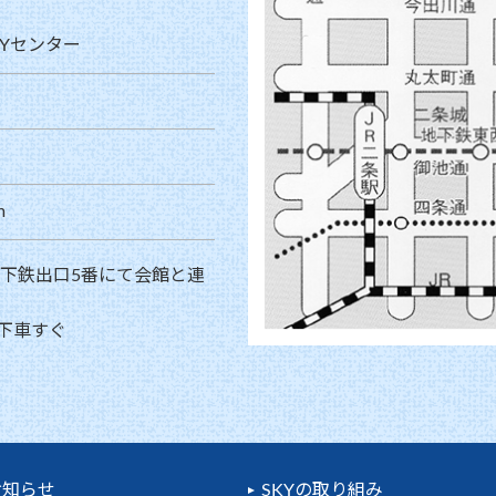
Yセンター
m
地下鉄出口5番にて会館と連
下車すぐ
お知らせ
SKYの取り組み