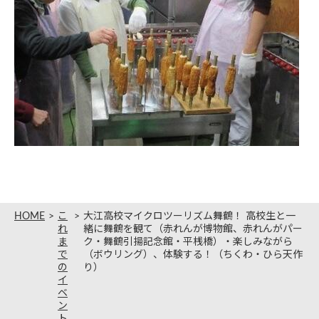
HOME
こ
大江高校マイクロツーリズム舞鶴！ 高校生と一
れ
緒に舞鶴を観て（赤れんが博物館、赤れんがパー
ま
ク・舞鶴引揚記念館・平桟橋）・楽しみながら
で
（ボウリング）、体験する！（ちくわ・ひら天作
の
り）
イ
ベ
ン