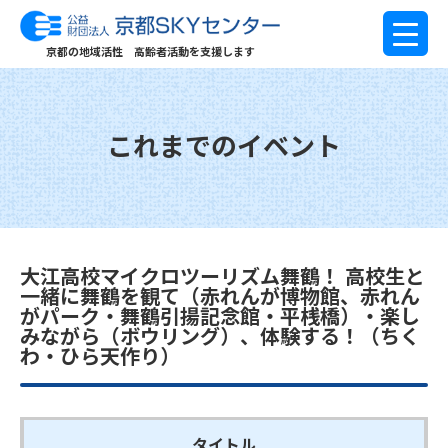
京都の地域活性 高齢者活動を支援します
これまでのイベント
大江高校マイクロツーリズム舞鶴！ 高校生と
一緒に舞鶴を観て（赤れんが博物館、赤れん
がパーク・舞鶴引揚記念館・平桟橋）・楽し
みながら（ボウリング）、体験する！（ちく
わ・ひら天作り）
タイトル