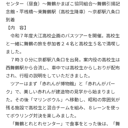
センター（昼食）～舞鶴かまぼこ協同組合～舞鶴引揚記
念館・平桟橋～東舞鶴駅（高校生降車）～京都駅八条口
到着
【内 容】
令和７年度大江高校企画のバスツアーを開催。高校生
と一緒に舞鶴の旅を参加者２４名と高校生５名で満喫し
ました。
７時３０分に京都駅八条口を出発。案内役の高校生は
西舞鶴駅から合流し、車中では高校生からしおりが配布
され、行程の説明をしていただきました。
ツアーはまず「赤れんが博物館」と「赤れんがパー
ク」で、美しい赤れんが建造物の見学から始まりまし
た。その後「マリンボウル」へ移動し、昭和の雰囲気が
残る施設で高校生と混合チームを組み、８レーンを使っ
てボウリング対決を楽しみました。
「舞鶴とれとれセンター」で食事をとった後は、「舞