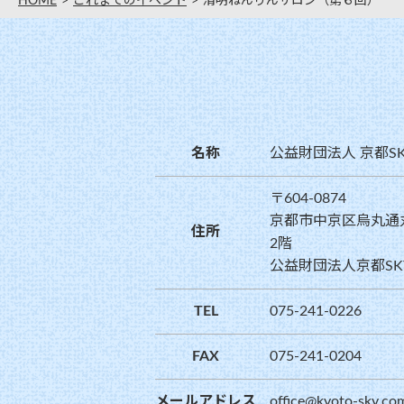
HOME
これまでのイベント
清明ねんりんサロン（第６回）
名称
公益財団法人 京都S
〒604-0874
京都市中京区烏丸通
住所
2階
公益財団法人京都SK
TEL
075-241-0226
FAX
075-241-0204
メールアドレス
office@kyoto-sky.co