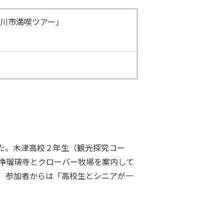
津川市満喫ツアー」
た。木津高校２年生（観光探究コー
浄瑠璃寺とクローバー牧場を案内して
、参加者からは「高校生とシニアが一