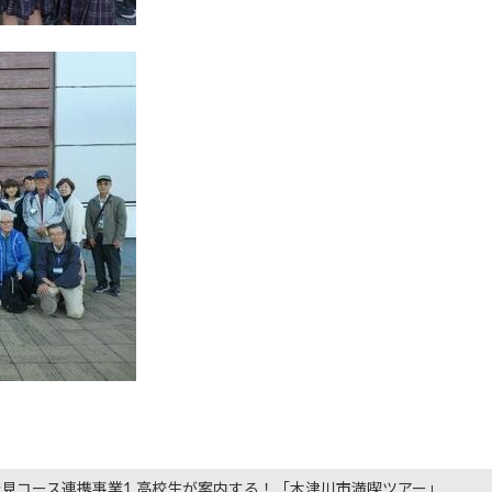
見コース連携事業1 高校生が案内する！「木津川市満喫ツアー」